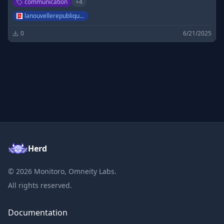
communication
+
4
actualité politique, faits divers, justice, économie, loisirs,
éducation, environnement, santé.
lanouvellerepublique.fr
0
6/21/2025
Herd
©
2026
Monitoro, Omneity Labs.
All rights reserved.
Documentation