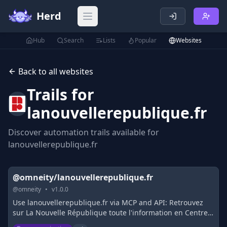
Herd
Open main menu
Hub
Search
Lists
Popular
Websites
Back to all websites
Trails for
lanouvellerepublique.fr
Discover automation trails available for
lanouvellerepublique.fr
@omneity/lanouvellerepublique.fr
@
omneity
•
v
1.0.0
Use lanouvellerepublique.fr via MCP and API: Retrouvez
sur La Nouvelle République toute l'information en Centre -
Val de Loire et Poitou, mais aussi en France et à l'étranger :