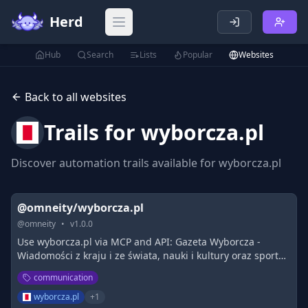
Herd
Open main menu
Hub
Search
Lists
Popular
Websites
Back to all websites
Trails for
wyborcza.pl
Discover automation trails available for
wyborcza.pl
@omneity/wyborcza.pl
@
omneity
•
v
1.0.0
Use wyborcza.pl via MCP and API: Gazeta Wyborcza -
Wiadomości z kraju i ze świata, nauki i kultury oraz sportu,
a także aktualne komentarze. Zajrzyj na Wyborcza.pl.
communication
wyborcza.pl
+
1