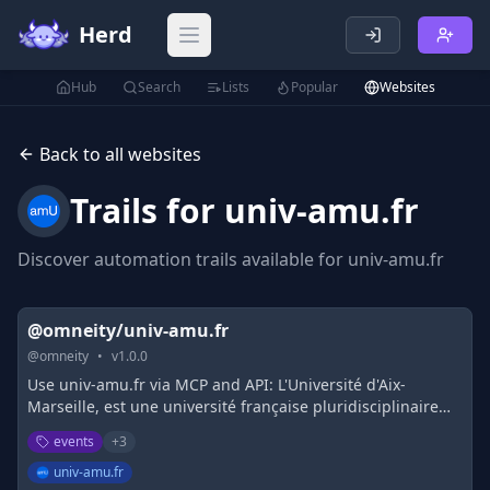
Herd
Open main menu
Hub
Search
Lists
Popular
Websites
Back to all websites
Trails for
univ-amu.fr
Discover automation trails available for
univ-amu.fr
@omneity/univ-amu.fr
@
omneity
•
v
1.0.0
Use univ-amu.fr via MCP and API: L'Université d'Aix-
Marseille, est une université française pluridisciplinaire
créée le 1ᵉʳ janvier 2012 par la fusion des trois universités
events
+
3
d'Aix-Marseille existant précédemment, l'université de
Provence, l'université de la Méditerranée et l'université
univ-amu.fr