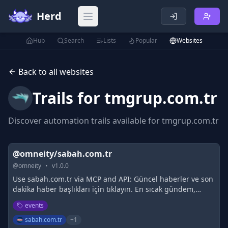
Herd
Open main menu
Hub
Search
Lists
Popular
Websites
Back to all websites
Trails for
tmgrup.com.tr
Discover automation trails available for
tmgrup.com.tr
@omneity/sabah.com.tr
@
omneity
•
v
1.0.0
Use sabah.com.tr via MCP and API: Güncel haberler ve son
dakika haber başlıkları için tıklayın. En sıcak gündem,
ekonomi, spor, magazin ve en trend haberler
events
sabah.com.tr'de!
sabah.com.tr
+
1