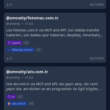
0
6/21/2025
@omneity/fotomac.com.tr
@
omneity
•
v
1.0.0
Use fotomac.com.tr via MCP and API: Son dakika transfer
haberleri, son dakika spor haberleri, Beşiktaş, Fenerbahçe,
Galatasaray, Trabzonspor, Süper Lig, TFF 1. Lig ve diğer
sports
+
1
branşlardan tüm gelişmeler burada - Fotomaç
fotomac.com.tr
+
1
0
6/21/2025
@omneity/atv.com.tr
@
omneity
•
v
1.0.0
Use atv.com.tr via MCP and API: atv yayın akışı, atv canlı
yayın izle, atv dizileri ve atv programları ile ilgili bilgiler,
atv dizi fragmanları, atv Haber bölümleri, fotoğraflar...
tv
+
1
atv.com.tr
+
1