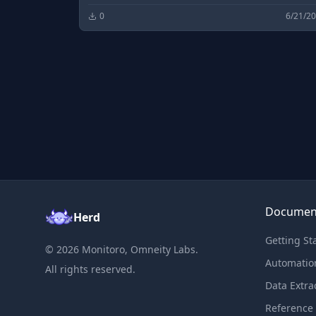
0
6/21/2
Documen
Herd
Getting St
©
2026
Monitoro, Omneity Labs.
Automatio
All rights reserved.
Data Extra
Reference