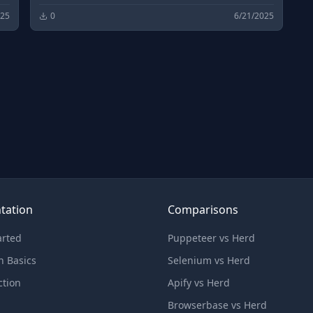
025
0
6/21/2025
tation
Comparisons
arted
Puppeteer vs Herd
n Basics
Selenium vs Herd
ction
Apify vs Herd
Browserbase vs Herd