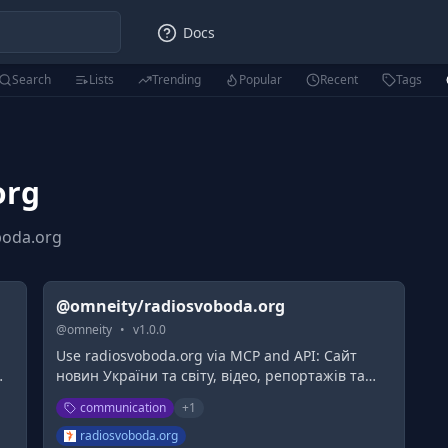
Docs
Search
Lists
Trending
Popular
Recent
Tags
org
boda.org
@omneity/radiosvoboda.org
@
omneity
•
v
1.0.0
Use radiosvoboda.org via MCP and API: Сайт
ый
новин України та світу, відео, репортажів та
аналітики.
communication
+
1
radiosvoboda.org