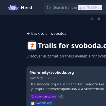
Herd
Search trails or
open Trail Hub
Hub
Back to all websites
Trails for
svoboda.
Discover automation trails available for
svo
@omneity/svoboda.org
@
omneity
•
v
1.0.0
Use svoboda.org via MCP and API: Новости без
цензуры, аргументированный и ответственн
обмен мнениями, открытое и честное
communication
+
2
обсуждение проблем
svoboda.org