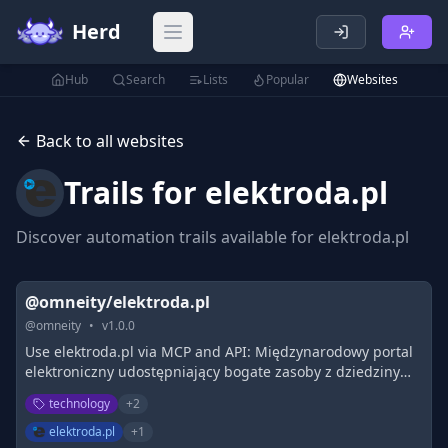
Herd
Open main menu
Hub
Search
Lists
Popular
Websites
Back to all websites
Trails for
elektroda.pl
Discover automation trails available for
elektroda.pl
@omneity/elektroda.pl
@
omneity
•
v
1.0.0
Use elektroda.pl via MCP and API: Międzynarodowy portal
elektroniczny udostępniający bogate zasoby z dziedziny
elektroniki oraz forum dyskusyjne.
technology
+
2
elektroda.pl
+
1