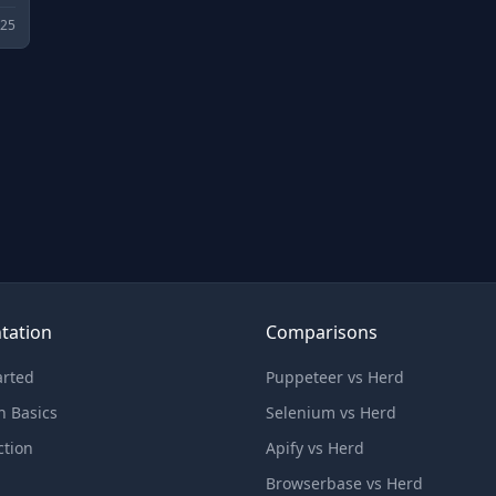
025
tation
Comparisons
arted
Puppeteer vs Herd
n Basics
Selenium vs Herd
ction
Apify vs Herd
Browserbase vs Herd