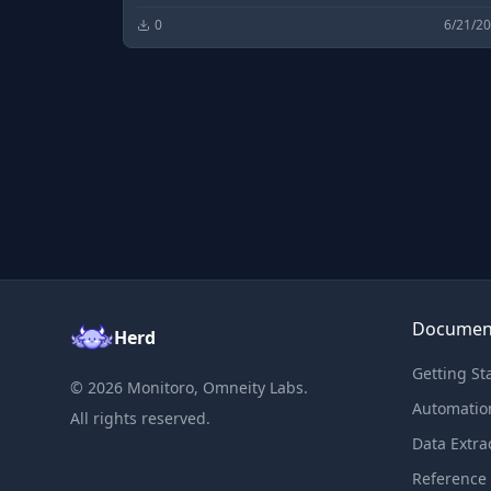
технологий: технологические инновации,
0
6/21/2
проекты внедрений, финансовая сторона
бизнеса ИКТ-компаний, тенденции развития
отрасли, последние научные разработки.
Documen
Herd
Getting St
©
2026
Monitoro, Omneity Labs.
Automatio
All rights reserved.
Data Extra
Reference