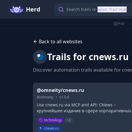
Herd
Search trails or
open Trail Hub
Hub
Back to all websites
Trails for
cnews.ru
Discover automation trails available for
cne
@omneity/cnews.ru
@
omneity
•
v
1.0.0
Use cnews.ru via MCP and API: CNews –
крупнейшее издание в сфере корпоративных
информационных технологий в России и
technology
+
3
странах СНГ. Оперативные новости и
аналитические материалы мира высоких
cnews.ru