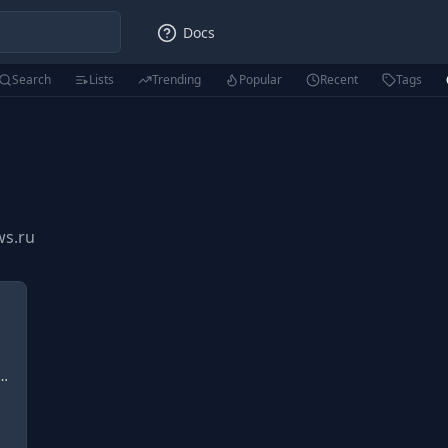
Docs
Search
Lists
Trending
Popular
Recent
Tags
ws.ru