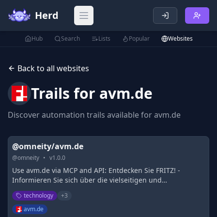
Herd
Open main menu
Hub
Search
Lists
Popular
Websites
Back to all websites
Trails for
avm.de
Discover automation trails available for
avm.de
@omneity/avm.de
@
omneity
•
v
1.0.0
Use avm.de via MCP and API: Entdecken Sie FRITZ! -
Informieren Sie sich über die vielseitigen und
benutzerfreundlichen Lösungen für Ihren
technology
+
3
Internetanschluss und Heimvernetzung.
avm.de