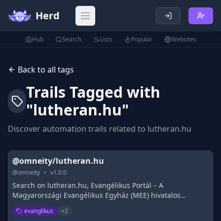
Herd
Open main menu
Hub
Search
Lists
Popular
Websites
Back to all tags
Trails Tagged with
"
lutheran.hu
"
Discover automation trails related to
lutheran.hu
@omneity/lutheran.hu
@
omneity
•
v
1.0.0
Search on lutheran.hu, Evangélikus Portál – A
Magyarországi Evangélikus Egyház (MEE) hivatalos
honlapja és hírportálja
evanglikus
+
2