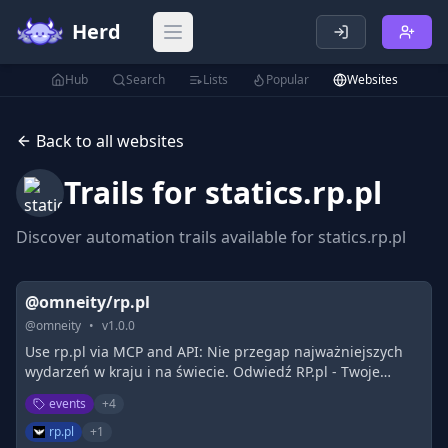
Herd
Open main menu
Hub
Search
Lists
Popular
Websites
Back to all websites
Trails for
statics.rp.pl
Discover automation trails available for
statics.rp.pl
@omneity/rp.pl
@
omneity
•
v
1.0.0
Use rp.pl via MCP and API: Nie przegap najważniejszych
wydarzeń w kraju i na świecie. Odwiedź RP.pl - Twoje
źródło najświeższych wiadomości na Rzeczpospolitej.
events
+
4
rp.pl
+
1