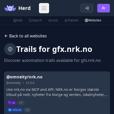
Herd
Open main menu
Hub
Search
Lists
Popular
Websites
Back to all websites
Trails for
gfx.nrk.no
Discover automation trails available for
gfx.nrk.no
@omneity/nrk.no
@
omneity
•
v
1.0.0
Use nrk.no via MCP and API: NRK.no er Norges største
tilbud på nett: nyheter fra Norge og verden, lokalnyheter,
radio- og tv-program, podcast, vær, helse-, kultur-,
tv
+
1
underholdning-, humor- og debattstoff.
nrk.no
+
2